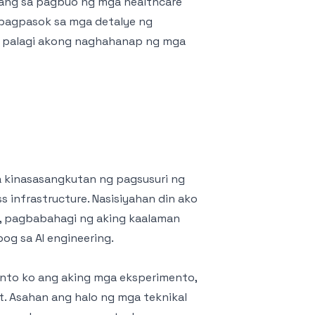
ng sa pagbuo ng mga healthcare
a pagpasok sa mga detalye ng
t palagi akong naghahanap ng mga
a kinasasangkutan ng pagsusuri ng
 infrastructure. Nasisiyahan din ako
 pagbabahagi ng aking kaalaman
og sa AI engineering.
ento ko ang aking mga eksperimento,
. Asahan ang halo ng mga teknikal