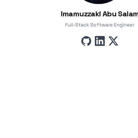
Imamuzzaki Abu Sala
Full-Stack Software Engineer
github
linkedin
x