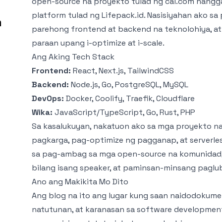
open-source na proyekto tulad ng
cal.com
hangga
platform tulad ng Lifepack.id. Nasisiyahan ako s
m
parehong frontend at backend na teknolohiya, a
paraan upang i-optimize at i-scale.
Ang Aking Tech Stack
Frontend:
React, Next.js, TailwindCSS
Backend:
Node.js, Go, PostgreSQL, MySQL
DevOps:
Docker, Coolify, Traefik, Cloudflare
Wika:
JavaScript/TypeScript, Go, Rust, PHP
Sa kasalukuyan, nakatuon ako sa mga proyekto n
pagkarga, pag-optimize ng pagganap, at serverless
sa pag-ambag sa mga open-source na komunidad,
bilang isang speaker, at paminsan-minsang paglub
Ano ang Makikita Mo Dito
Ang blog na ito ang lugar kung saan naidodokum
natutunan, at karanasan sa software development