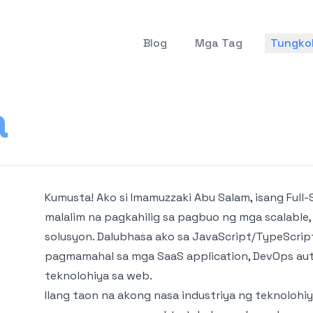
Blog
Mga Tag
Tungkol
a
Kumusta! Ako si Imamuzzaki Abu Salam, isang Full
malalim na pagkahilig sa pagbuo ng mga scalable,
solusyon. Dalubhasa ako sa JavaScript/TypeScript,
pagmamahal sa mga SaaS application, DevOps au
teknolohiya sa web.
Ilang taon na akong nasa industriya ng teknolohi